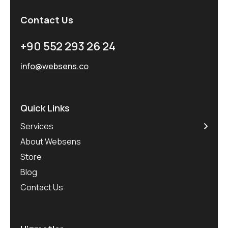
Contact Us
+90 552 293 26 24
info@websens.co
Quick Links
Services
About Websens
Store
Blog
Contact Us