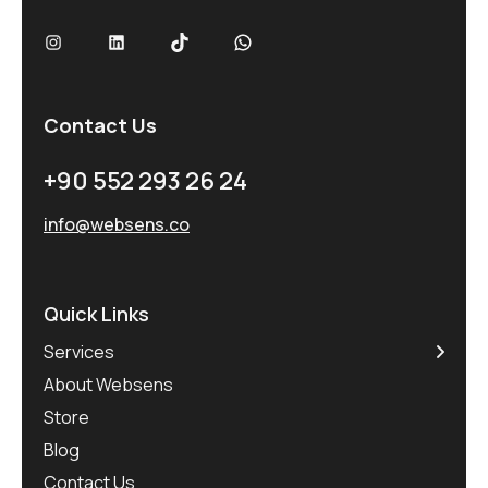
Contact Us
+90 552 293 26 24
info@websens.co
Quick Links
Services
About Websens
Store
Blog
Contact Us