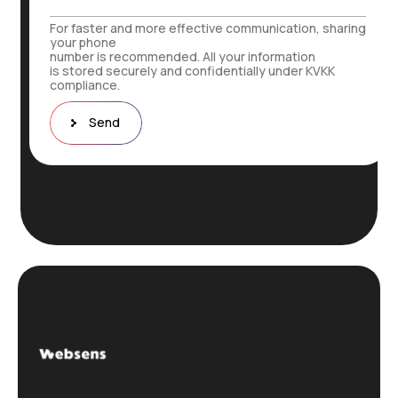
r
t
t
For faster and more effective communication, sharing
a
i
your phone
*
number is recommended. All your information
b
is stored securely and confidentially under KVKK
a
compliance.
t
N
Send
u
m
a
r
a
s
ı