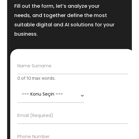
Fill out the form, let’s analyze your
needs, and together define the most
suitable digital and AI solutions for your
business.
N
Name Surname
a
m
0 of 10 max words.
e
S
K
u
o
r
n
n
u
a
E
Email (Required)
*
m
-
e
P
o
İ
Phone Number
s